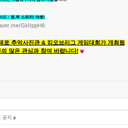
드 : 원,투 스위치! 야호!
naver.me/GkIIppH8
주제로 추억사진관 & 킹오브리그 게임대회가 개최됩
분의 많은 관심과 참여 바랍니다!
표 공지