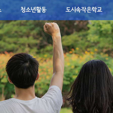
소
청소년활동
도시속작은학교