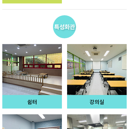
특성화관
쉼터
강의실