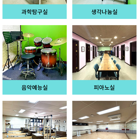
과학탐구실
생각나눔실
음악예능실
피아노실