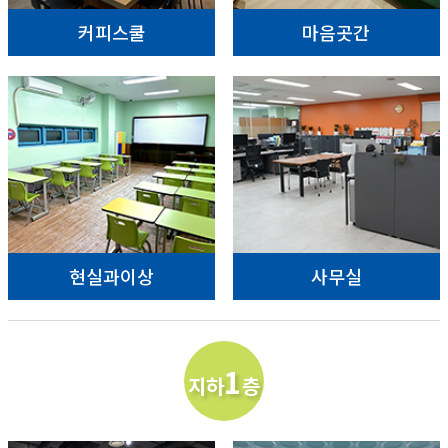
커피스쿨
마음곳간
현실과이상
사무실
1
지하
층