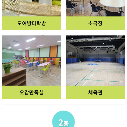
모여방다락방
소극장
오감만족실
체육관
2
층