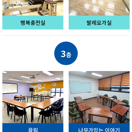
행복충전실
발레요가실
3
층
끌림
나무가있는 이야기